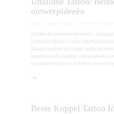
Unalome Tattoo: Betek
ontwerpideeën
Genel
maart 17, 2025
1K
Views
0
Likes
Ontdek de spirituele betekenis, rijke ge
Unalome Tattoos in deze uitgebreide g
Tattoos hebben een diepe spirituele betek
boeddhistische traditie. Het Unalome-sym
gemarkeerd door de kronkels en wendin
Beste Koppel Tattoo 