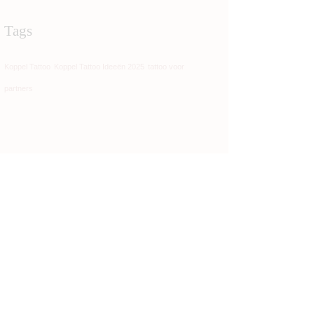
Tags
Koppel Tattoo
Koppel Tattoo Ideeën 2025
tattoo voor
partners