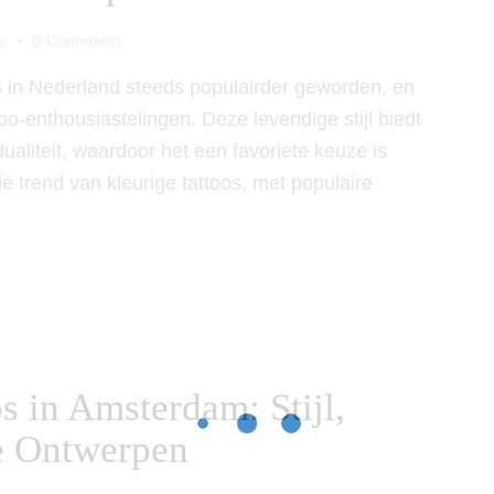
s
0
Comments
oos in Nederland steeds populairder geworden, en
oo-enthousiastelingen. Deze levendige stijl biedt
dualiteit, waardoor het een favoriete keuze is
de trend van kleurige tattoos, met populaire
s in Amsterdam: Stijl,
re Ontwerpen