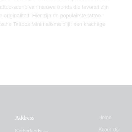
tattoo-scene van nieuwe trends die favoriet zijn
originaliteit. Hier zijn de populairste tattoo-
ische Tattoos Minimalisme blijft een krachtige
Address
Home
About Us
Netherlands —